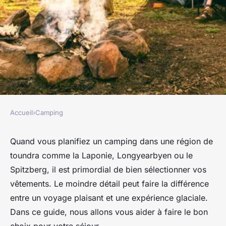
Accueil
›
Camping
CAMPING
Comment choisir les meilleurs
Quand vous planifiez un camping dans une région de
toundra comme la Laponie, Longyearbyen ou le
vêtements pour un camping
Spitzberg, il est primordial de bien sélectionner vos
en région de toundra par
vêtements. Le moindre détail peut faire la différence
temps froid?
entre un voyage plaisant et une expérience glaciale.
Dans ce guide, nous allons vous aider à faire le bon
Milo
•
26 juin 2024
•
6 min de lecture