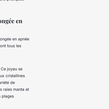
longée en
plongée en apnée
ont tous les
. Ce joyau se
x cristallines
ariété de
s raies manta et
s plages