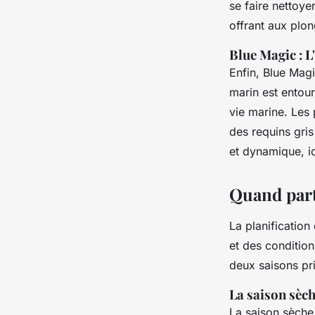
se faire nettoye
offrant aux plo
Blue Magic : 
Enfin, Blue Mag
marin est entour
vie marine. Les
des requins gri
et dynamique, id
Quand parti
La planificatio
et des condition
deux saisons pri
La saison sèch
La saison sèche,