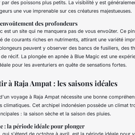
r par des poissons plus petits. La visibilité y est généraleme
ngeurs une vue imprenable sur ces créatures majestueuses.
L'envoûtement des profondeurs
ic est un site qui ne manquera pas de vous envoûter. Ce pi
é de courants riches en nutriments, attirant une variété im
 plongeurs peuvent y observer des bancs de fusiliers, des 
s de récif. La plongée en apnée à Blue Magic est une expér
éale pour les aventuriers en quête de sensations fortes.
r à Raja Ampat : les saisons idéales
n d'un voyage à Raja Ampat nécessite une bonne compréhen
s climatiques. Cet archipel indonésien possède un climat tr
ncipales : la saison sèche et la saison des pluies.
e : la période idéale pour plonger
 qui s'étend de octobre à avril, est la période idéale pour vi