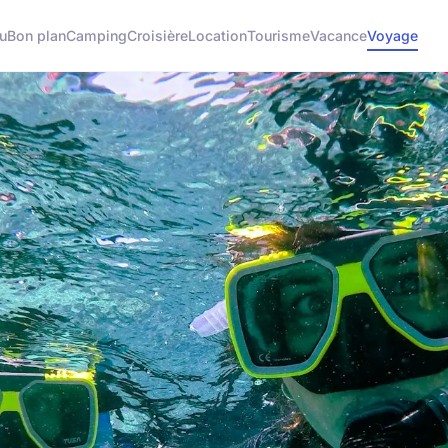
u
Bon plan
Camping
Croisière
Location
Tourisme
Vacance
Voyage