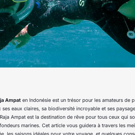
eurs spots pour la
ja Ampat
en Indonésie est un trésor pour les amateurs de 
 ses eaux claires, sa biodiversité incroyable et ses paysa
s les îles de Raja
Raja Ampat est la destination de rêve pour tous ceux qui so
fondeurs marines. Cet article vous guidera à travers les mei
e, les saisons idéales pour votre
voyage
, et quelques cons