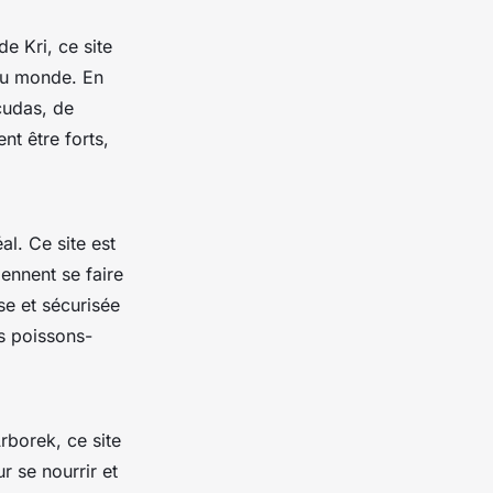
e Kri, ce site
 au monde. En
cudas, de
t être forts,
éal. Ce site est
ennent se faire
se et sécurisée
s poissons-
rborek, ce site
r se nourrir et