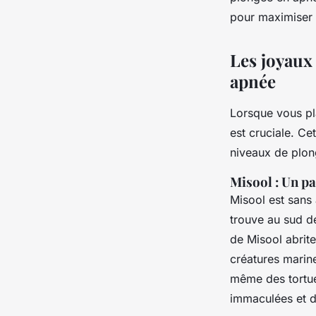
Ampat, Indonésie : s
pour maximiser 
?
Les joyaux 
apnée
Milo
•
26 juin 2024
•
8 min de lecture
Lorsque vous pl
est cruciale. Ce
niveaux de plon
Misool : Un pa
Misool est sans 
trouve au sud de
de Misool abrit
créatures marin
même des tortue
immaculées et d