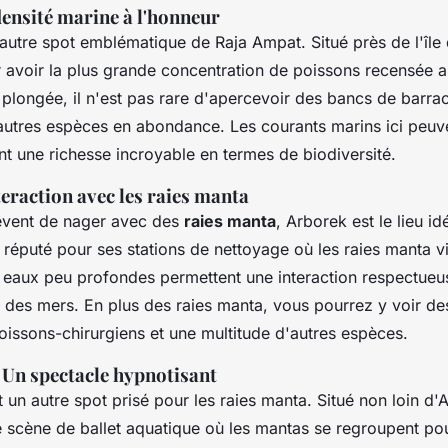
densité marine à l'honneur
autre spot emblématique de Raja Ampat. Situé près de l'île d
r avoir la plus grande concentration de poissons recensée
e plongée, il n'est pas rare d'apercevoir des bancs de barra
autres espèces en abondance. Les courants marins ici peuven
nt une richesse incroyable en termes de biodiversité.
teraction avec les raies manta
êvent de nager avec des
raies manta
, Arborek est le lieu id
 réputé pour ses stations de nettoyage où les raies manta vi
s eaux peu profondes permettent une interaction respectueu
 des mers. En plus des raies manta, vous pourrez y voir de
oissons-chirurgiens et une multitude d'autres espèces.
 Un spectacle hypnotisant
un autre spot prisé pour les raies manta. Situé non loin d'A
e scène de ballet aquatique où les mantas se regroupent pou