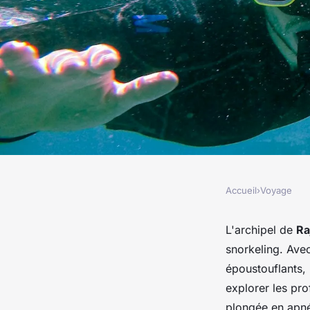
Accueil
›
Voyage
VOYAGE
Où trouver les meill
L'archipel de
Ra
snorkeling. Avec
plongée en apnée dan
époustouflants, 
explorer les pro
plongée en apné