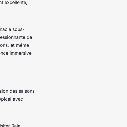
nt excellente,
nnacle sous-
pressionnante de
thons, et même
ience immersive
sion des saisons
opical avec
siter Raja