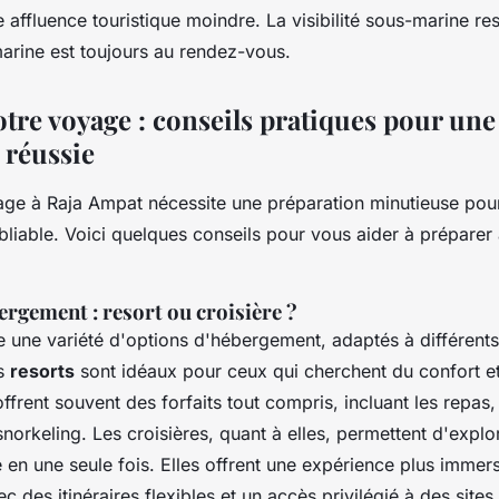
affluence touristique moindre. La visibilité sous-marine res
marine est toujours au rendez-vous.
otre voyage : conseils pratiques pour une
 réussie
yage à Raja Ampat nécessite une préparation minutieuse pour
bliable. Voici quelques conseils pour vous aider à préparer
ergement : resort ou croisière ?
e une variété d'options d'hébergement, adaptés à différent
es
resorts
sont idéaux pour ceux qui cherchent du confort et
ffrent souvent des forfaits tout compris, incluant les repas,
 snorkeling. Les croisières, quant à elles, permettent d'explo
 en une seule fois. Elles offrent une expérience plus immers
c des itinéraires flexibles et un accès privilégié à des sites