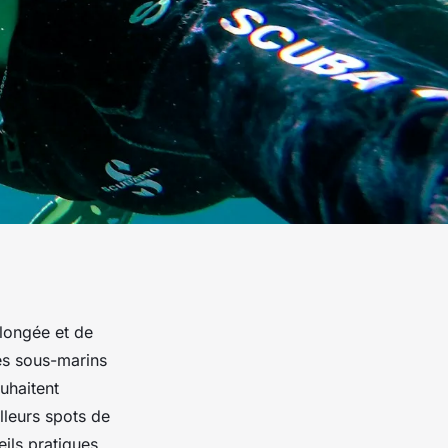
plongée et de
ges sous-marins
uhaitent
lleurs spots de
eils pratiques