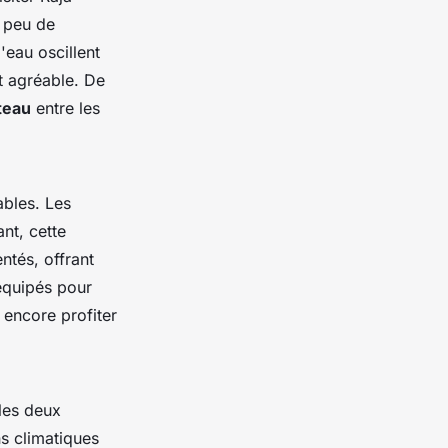
c peu de
'eau oscillent
t agréable. De
teau
entre les
ables. Les
nt, cette
ntés, offrant
équipés pour
t encore profiter
 les deux
s climatiques