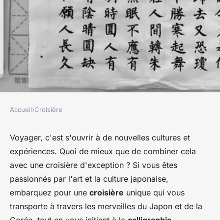
Accueil
›
Croisière
CROISIÈRE
Peut-on trouver une croisière
Voyager, c'est s'ouvrir à de nouvelles cultures et
expériences. Quoi de mieux que de combiner cela
qui offre des ateliers de
avec une croisière d'exception ? Si vous êtes
calligraphie japonaise?
passionnés par l'art et la culture japonaise,
embarquez pour une
croisière
unique qui vous
Milo
•
26 juin 2024
•
6 min de lecture
transporte à travers les merveilles du Japon et de la